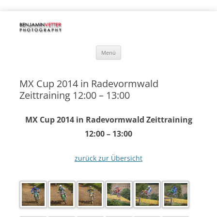
Benjamin Vetter | PHOTOGRAPHY
Motorräder | Hochzeiten | Luftbilder | Fotobox-Verleih
Zum
Menü
Inhalt
springen
MX Cup 2014 in Radevormwald
Zeittraining 12:00 – 13:00
MX Cup 2014 in Radevormwald Zeittraining
12:00 – 13:00
zurück zur Übersicht