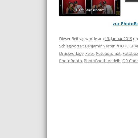
1. QR-Code scannen
zur PhotoB
Dieser Beitrag wurde am
13. Januar 2019
un
Schlagwörter:
Benjamin Vetter PHOTOGR
Druckvorlage
,
Feier
,
Fotoautomat
,
Fotobo
PhotoBooth
,
PhotoBooth-Verleih
,
QR-Cod