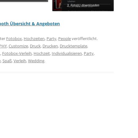
3. Foto(s) downloaden
ooth Übersicht & Angeboten
ter
Fotobox
,
Hochzeiten
,
Party
,
People
veröffentlicht.
APHY
,
Customize
,
Druck
,
Drucken
,
Drucktemplate
,
x
,
Fotobox-Verleih
,
Hochzeit
,
Individualisieren
,
Party
,
e
,
Spaß
,
Verleih
,
Wedding
.