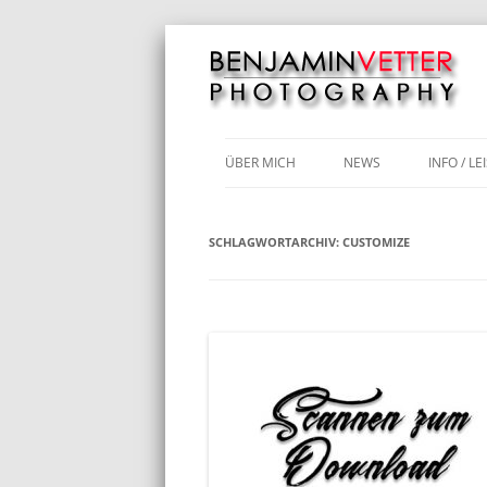
Motorräder | Hochzeiten | Luftbilder | Fo
Benjamin Vetter 
ÜBER MICH
NEWS
INFO / L
COVID-1
SCHLAGWORTARCHIV:
CUSTOMIZE
ABIBALL
KUNDEN
LUFTBI