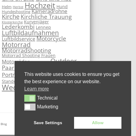
Hochzeit
Hund
Helm
Herbst
Kameradrohne
Hundeshooting
Kirche
Kirchliche Trauung
Kurvenjäger
Klosterkirche
Lederkombi
Lennep
Luftbildaufnahmen
Motorcycle
Luftbildservice
Motorrad
Motorradshooting
Motorrad Shooting Frauen
Outdoor
Motorräder
Motorsport
PhotoBooth
Paarshooting
Remscheid
Portrait
This website uses cookies to ensure you get
Sportbike
Studio
Standesamt
Superbike
the best experience on our website.
Wedding
Learn more
Technical
Technical
Marketing
Marketing
Save Settings
Allow
 Blog