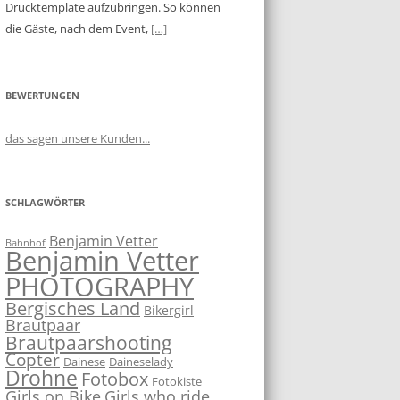
Drucktemplate aufzubringen. So können
die Gäste, nach dem Event,
[…]
BEWERTUNGEN
das sagen unsere Kunden...
SCHLAGWÖRTER
Benjamin Vetter
Bahnhof
Benjamin Vetter
PHOTOGRAPHY
Bergisches Land
Bikergirl
Brautpaar
Brautpaarshooting
Copter
Dainese
Daineselady
Drohne
Fotobox
Fotokiste
Girls on Bike
Girls who ride