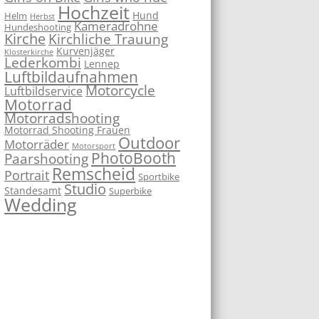
Hochzeit
Hund
Helm
Herbst
Kameradrohne
Hundeshooting
Kirche
Kirchliche Trauung
Kurvenjäger
Klosterkirche
Lederkombi
Lennep
Luftbildaufnahmen
Motorcycle
Luftbildservice
Motorrad
Motorradshooting
Motorrad Shooting Frauen
Outdoor
Motorräder
Motorsport
PhotoBooth
Paarshooting
Remscheid
Portrait
Sportbike
Studio
Standesamt
Superbike
Wedding