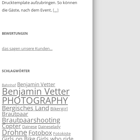
Drucktemplate aufzubringen. So können
die Gäste, nach dem Event,
[…]
BEWERTUNGEN
das sagen unsere Kunden...
SCHLAGWÖRTER
Benjamin Vetter
Bahnhof
Benjamin Vetter
PHOTOGRAPHY
Bergisches Land
Bikergirl
Brautpaar
Brautpaarshooting
Copter
Dainese
Daineselady
Drohne
Fotobox
Fotokiste
Girls on Bike
Girls who ride