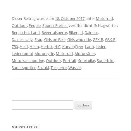
Dieser Beitrag wurde am
18. Oktober 2017
unter
Motorrad
,
Outdoor
,
People
,
Sport / Freizeit
veröffentlicht. Schlagwörter:
Bergisches Land
,
Bevertalsperre
,
Bikergirl
,
Dainese
,
Daineselady
,
Frau
,
Girls on Bike
,
Girls who ride
,
GSX-R
,
GSX-R
750
,
Held
,
Helm
,
Herbst
,
HJC
,
Kurvenjäger
,
Laub
,
Leder
,
Lederkombi
,
Motorcycle
,
Motorrad
,
Motorräder
,
Motorradshooting
,
Outdoor
,
Portrait
,
Sportbike
,
Superbike
,
Supersportler
,
Suzuki
,
Talsperre
,
Wasser
.
Suchen
nach:
NEUESTE ARTIKEL