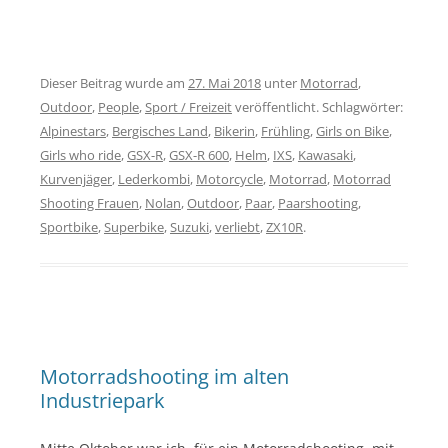
Dieser Beitrag wurde am
27. Mai 2018
unter
Motorrad
,
Outdoor
,
People
,
Sport / Freizeit
veröffentlicht. Schlagwörter:
Alpinestars
,
Bergisches Land
,
Bikerin
,
Frühling
,
Girls on Bike
,
Girls who ride
,
GSX-R
,
GSX-R 600
,
Helm
,
IXS
,
Kawasaki
,
Kurvenjäger
,
Lederkombi
,
Motorcycle
,
Motorrad
,
Motorrad
Shooting Frauen
,
Nolan
,
Outdoor
,
Paar
,
Paarshooting
,
Sportbike
,
Superbike
,
Suzuki
,
verliebt
,
ZX10R
.
Motorradshooting im alten
Industriepark