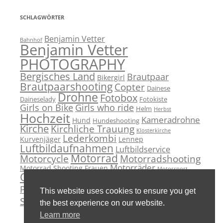
SCHLAGWÖRTER
Benjamin Vetter
Bahnhof
Benjamin Vetter
PHOTOGRAPHY
Bergisches Land
Brautpaar
Bikergirl
Brautpaarshooting
Copter
Dainese
Drohne
Fotobox
Daineselady
Fotokiste
Girls on Bike
Girls who ride
Helm
Herbst
Hochzeit
Kameradrohne
Hund
Hundeshooting
Kirche
Kirchliche Trauung
Klosterkirche
Lederkombi
Kurvenjäger
Lennep
Luftbildaufnahmen
Luftbildservice
Motorrad
Motorcycle
Motorradshooting
Motorräder
Motorrad Shooting Frauen
Motorsport
Outdoor
PhotoBooth
Paarshooting
Remscheid
Portrait
Standesamt
Sportbike
This website uses cookies to ensure you get
Wedding
Studio
Superbike
the best experience on our website.
Learn more