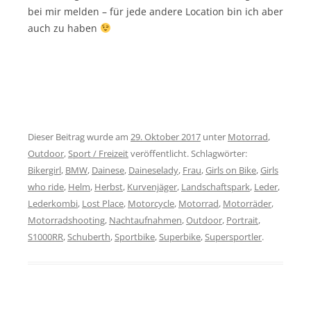
bei mir melden – für jede andere Location bin ich aber
auch zu haben
Dieser Beitrag wurde am
29. Oktober 2017
unter
Motorrad
,
Outdoor
,
Sport / Freizeit
veröffentlicht. Schlagwörter:
Bikergirl
,
BMW
,
Dainese
,
Daineselady
,
Frau
,
Girls on Bike
,
Girls
who ride
,
Helm
,
Herbst
,
Kurvenjäger
,
Landschaftspark
,
Leder
,
Lederkombi
,
Lost Place
,
Motorcycle
,
Motorrad
,
Motorräder
,
Motorradshooting
,
Nachtaufnahmen
,
Outdoor
,
Portrait
,
S1000RR
,
Schuberth
,
Sportbike
,
Superbike
,
Supersportler
.