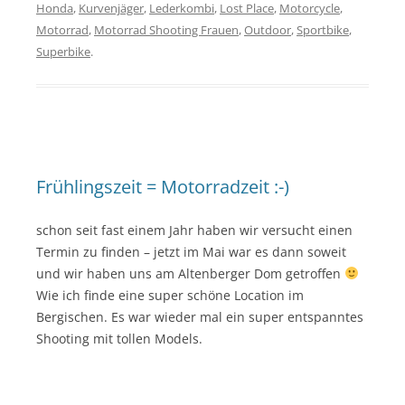
Honda
,
Kurvenjäger
,
Lederkombi
,
Lost Place
,
Motorcycle
,
Motorrad
,
Motorrad Shooting Frauen
,
Outdoor
,
Sportbike
,
Superbike
.
Frühlingszeit = Motorradzeit :-)
schon seit fast einem Jahr haben wir versucht einen
Termin zu finden – jetzt im Mai war es dann soweit
und wir haben uns am Altenberger Dom getroffen
Wie ich finde eine super schöne Location im
Bergischen. Es war wieder mal ein super entspanntes
Shooting mit tollen Models.