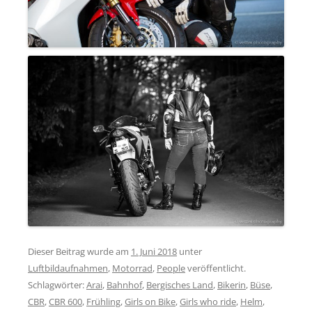
Dieser Beitrag wurde am
1. Juni 2018
unter
Luftbildaufnahmen
,
Motorrad
,
People
veröffentlicht.
Schlagwörter:
Arai
,
Bahnhof
,
Bergisches Land
,
Bikerin
,
Büse
,
CBR
,
CBR 600
,
Frühling
,
Girls on Bike
,
Girls who ride
,
Helm
,