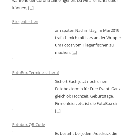
während der Corona Zeit eingehen. Da wir alle nichts dafür
können,
[…]
Fliegenfischen
am späten Nachmittag im Mai 2019
traf ich mich mit Lars an der Wupper
um Fotos vom Fliegenfischen zu
machen.
[…]
FotoBox Termine sichern!
Sichert Euch jetzt noch einen
Fotoboxtermin für Euer Event. Ganz
gleich ob Hochzeit, Geburtstage,
Firmenfeier, etc. ist die FotoBox ein
[…]
Fotobox QR-Code
Es besteht bei jedem Ausdruck die