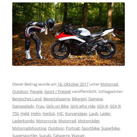
Dieser Beitrag wurde am
18. Oktober 2017
unter
Motorrad
,
Outdoor
,
People
,
Sport / Freizeit
veröffentlicht. Schlagwörter:
Bergisches Land
,
Bevertalsperre
,
Bikergirl
,
Dainese
,
Daineselady
,
Frau
,
Girls on Bike
,
Girls who ride
,
GSX-R
,
GSX-R
750
,
Held
,
Helm
,
Herbst
,
HJC
,
Kurvenjäger
,
Laub
,
Leder
,
Lederkombi
,
Motorcycle
,
Motorrad
,
Motorräder
,
Motorradshooting
,
Outdoor
,
Portrait
,
Sportbike
,
Superbike
,
Supersportler
,
Suzuki
,
Talsperre
,
Wasser
.