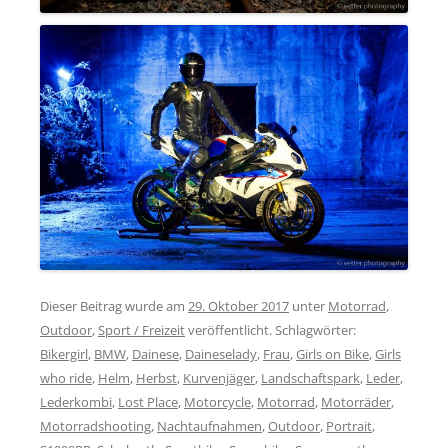
Dieser Beitrag wurde am
29. Oktober 2017
unter
Motorrad
,
Outdoor
,
Sport / Freizeit
veröffentlicht. Schlagwörter:
Bikergirl
,
BMW
,
Dainese
,
Daineselady
,
Frau
,
Girls on Bike
,
Girls
who ride
,
Helm
,
Herbst
,
Kurvenjäger
,
Landschaftspark
,
Leder
,
Lederkombi
,
Lost Place
,
Motorcycle
,
Motorrad
,
Motorräder
,
Motorradshooting
,
Nachtaufnahmen
,
Outdoor
,
Portrait
,