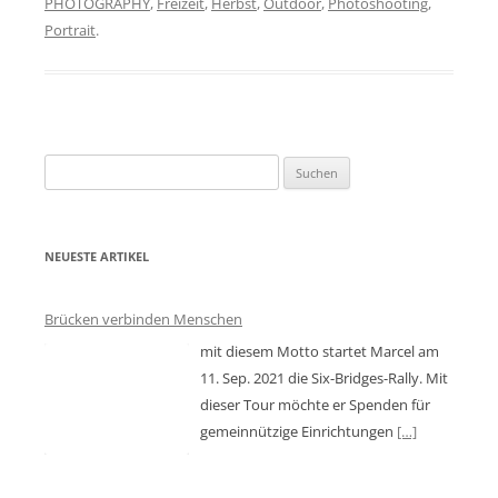
PHOTOGRAPHY
,
Freizeit
,
Herbst
,
Outdoor
,
Photoshooting
,
Portrait
.
Suchen
nach:
NEUESTE ARTIKEL
Brücken verbinden Menschen
mit diesem Motto startet Marcel am
11. Sep. 2021 die Six-Bridges-Rally. Mit
dieser Tour möchte er Spenden für
gemeinnützige Einrichtungen
[…]