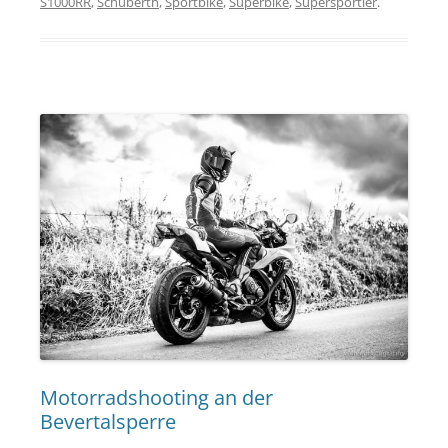
S1000RR
,
Schuberth
,
Sportbike
,
Superbike
,
Supersportler
.
Motorradshooting an der
Bevertalsperre