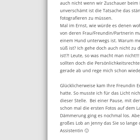
auch nicht wenn wir Zuschauer beim 
unverschämt ist die Tatsache das st
fotografieren zu müssen.
Mal im Ernst, wie würde es denen wo
von deren Frau/Freundin/Partnerin m
einem Hund unterwegs ist. Warum mei
süß ist? Ich gehe doch auch nicht zu d
ist!?! Leute, so was macht man nicht!!
sollten doch die Persönlichkeitsrecht
gerade ab und rege mich schon wied
Glücklicherweise kam Ihre Freundin Emi
hatte. So musste ich für das Licht ni
dieser Stelle. Bei einer Pause, mit d
schon mal die ersten Fotos auf dem L
Dämmerung ging es nochmal los. Aber 
großes Lob an Jenny das Sie so lange 
Assistentin 🙂