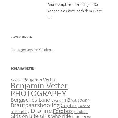
Drucktemplate aufzubringen. So
können die Gäste, nach dem Event,
[…]
BEWERTUNGEN
das sagen unsere Kunden...
SCHLAGWÖRTER
Benjamin Vetter
Bahnhof
Benjamin Vetter
PHOTOGRAPHY
Bergisches Land
Brautpaar
Bikergirl
Brautpaarshooting
Copter
Dainese
Drohne
Fotobox
Daineselady
Fotokiste
Girls on Bike
Girls who ride
Helm
Herbst