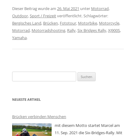
Dieser Beitrag wurde am
26. Mai 2021
unter
Motorrad
,
Outdoor
,
Sport / Freizeit
veröffentlicht. Schlagwörter:
Bergisches Land
,
Brücken
,
Fototour
,
Motorbike
,
Motorcycle
,
Motorrad
,
Motorradshooting
,
Rally
,
Six Bridges Rally
,
XJ900S
,
Yamaha
.
Suchen
nach:
NEUESTE ARTIKEL
Brücken verbinden Menschen
mit diesem Motto startet Marcel am
11. Sep. 2021 die Six-Bridges-Rally. Mit