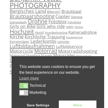
PHOTOGRAPHY
Bergisches Land
Brautpaar
Bikergirl
Brautpaarshooting
Copter
Dainese
Drohne
Fotobox
Daineselady
Fotokiste
Girls on Bike
Girls who ride
Helm
Herbst
Hochzeit
Kameradrohne
Hund
Hundeshooting
Kirche
Kirchliche Trauung
Klosterkirche
Lederkombi
Kurvenjäger
Lennep
Luftbildaufnahmen
Luftbildservice
Motorrad
Motorcycle
Motorradshooting
Motorräder
Motorrad Shooting Frauen
Motorsport
Outdoor
PhotoBooth
Paarshooting
Remscheid
Portrait
Standesamt
Sportbike
This website uses cookies to ensure you get
Wedding
Studio
Superbike
the best experience on our website.
Learn more
Technical
Technical
Marketing
Marketing
© Copyright 2022 | Benjamin Vetter
| Impressum |
Login
| AGB
| G+
|
Save Settings
Allow
Facebook
| Datenschutz
| Blog