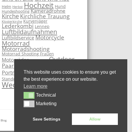
Hochzeit
Hund
Helm
Herbst
Kameradrohne
Hundeshooting
Kirche
Kirchliche Trauung
Kurvenjäger
Klosterkirche
Lederkombi
Lennep
Luftbildaufnahmen
Motorcycle
Luftbildservice
Motorrad
Motorradshooting
Motorrad Shooting Frauen
Outdoor
Motorräder
Motorsport
PhotoBooth
Paarshooting
Remscheid
Portrait
This website uses cookies to ensure you get
Sportbike
Studio
Standesamt
Superbike
the best experience on our website.
Wedding
Learn more
Technical
Technical
Marketing
Marketing
Save Settings
Allow
 Blog