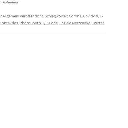
er Aufnahme
er
Allgemein
veröffentlicht. Schlagwörter:
Corona
,
Covid-19
,
E-
Kontaktlos
,
PhotoBooth
,
QR-Code
,
Soziale Netzwerke
,
Twitter
.