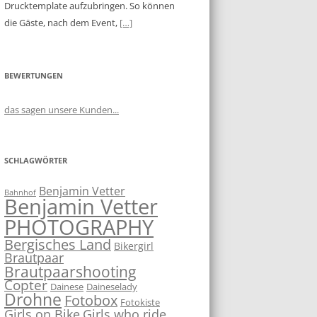
Drucktemplate aufzubringen. So können
die Gäste, nach dem Event,
[…]
BEWERTUNGEN
das sagen unsere Kunden...
SCHLAGWÖRTER
Benjamin Vetter
Bahnhof
Benjamin Vetter
PHOTOGRAPHY
Bergisches Land
Bikergirl
Brautpaar
Brautpaarshooting
Copter
Dainese
Daineselady
Drohne
Fotobox
Fotokiste
Girls on Bike
Girls who ride