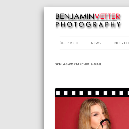
Motorräder | Hochzeiten | Luftbilder | Fo
Benjamin Vetter 
ÜBER MICH
NEWS
INFO / L
COVID-1
SCHLAGWORTARCHIV:
E-MAIL
ABIBALL
KUNDEN
LUFTBI