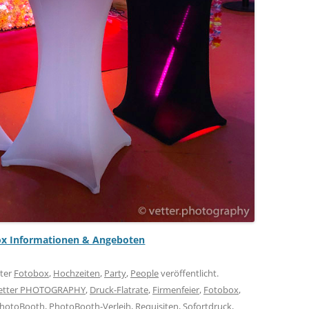
ox Informationen & Angeboten
ter
Fotobox
,
Hochzeiten
,
Party
,
People
veröffentlicht.
Vetter PHOTOGRAPHY
,
Druck-Flatrate
,
Firmenfeier
,
Fotobox
,
hotoBooth
,
PhotoBooth-Verleih
,
Requisiten
,
Sofortdruck
,