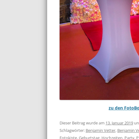
zu den FotoB
Dieser Beitrag wurde am
13. Januar 2019
un
Schlagwörter:
Benjamin Vetter
,
Benjamin 
Fotokiste
,
Geburtstag
,
Hochzeiten
,
Party
,
P