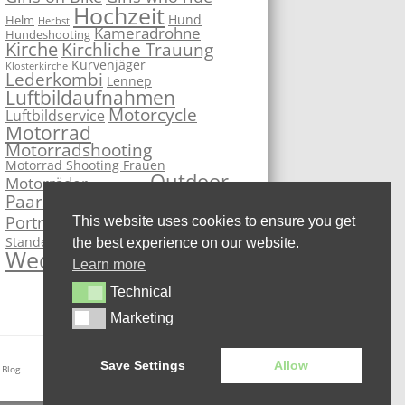
Hochzeit
Hund
Helm
Herbst
Kameradrohne
Hundeshooting
Kirche
Kirchliche Trauung
Kurvenjäger
Klosterkirche
Lederkombi
Lennep
Luftbildaufnahmen
Motorcycle
Luftbildservice
Motorrad
Motorradshooting
Motorrad Shooting Frauen
Outdoor
Motorräder
Motorsport
PhotoBooth
Paarshooting
Remscheid
Portrait
This website uses cookies to ensure you get
Sportbike
Studio
Standesamt
Superbike
the best experience on our website.
Wedding
Learn more
Technical
Technical
Marketing
Marketing
Save Settings
Allow
 Blog