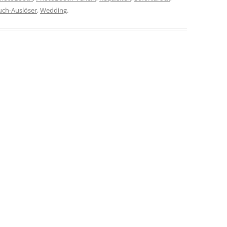
uch-Auslöser
,
Wedding
.