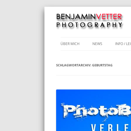
Motorräder | Hochzeiten | Luftbilder | Fo
Benjamin Vetter 
ÜBER MICH
NEWS
INFO / L
COVID-1
SCHLAGWORTARCHIV:
GEBURTSTAG
ABIBALL
KUNDEN
LUFTBI