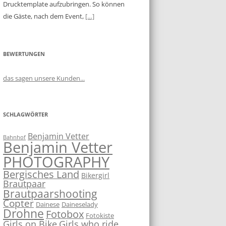
Drucktemplate aufzubringen. So können
die Gäste, nach dem Event,
[…]
BEWERTUNGEN
das sagen unsere Kunden...
SCHLAGWÖRTER
Benjamin Vetter
Bahnhof
Benjamin Vetter
PHOTOGRAPHY
Bergisches Land
Bikergirl
Brautpaar
Brautpaarshooting
Copter
Dainese
Daineselady
Drohne
Fotobox
Fotokiste
Girls on Bike
Girls who ride