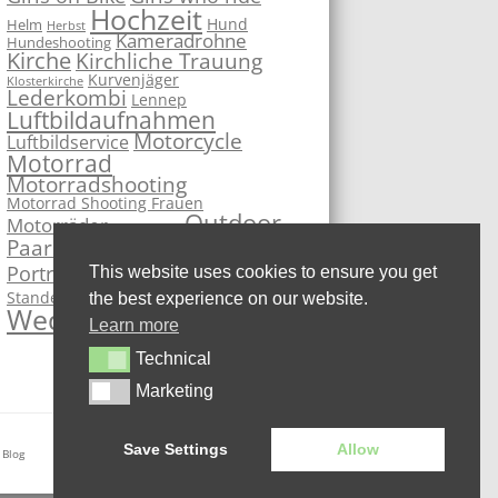
Hochzeit
Hund
Helm
Herbst
Kameradrohne
Hundeshooting
Kirche
Kirchliche Trauung
Kurvenjäger
Klosterkirche
Lederkombi
Lennep
Luftbildaufnahmen
Motorcycle
Luftbildservice
Motorrad
Motorradshooting
Motorrad Shooting Frauen
Outdoor
Motorräder
Motorsport
PhotoBooth
Paarshooting
Remscheid
Portrait
This website uses cookies to ensure you get
Sportbike
Studio
Standesamt
Superbike
the best experience on our website.
Wedding
Learn more
Technical
Technical
Marketing
Marketing
Save Settings
Allow
 Blog