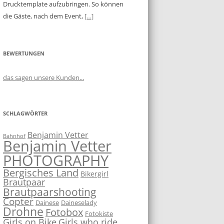
Drucktemplate aufzubringen. So können
die Gäste, nach dem Event,
[…]
BEWERTUNGEN
das sagen unsere Kunden...
SCHLAGWÖRTER
Benjamin Vetter
Bahnhof
Benjamin Vetter
PHOTOGRAPHY
Bergisches Land
Bikergirl
Brautpaar
Brautpaarshooting
Copter
Dainese
Daineselady
Drohne
Fotobox
Fotokiste
Girls on Bike
Girls who ride