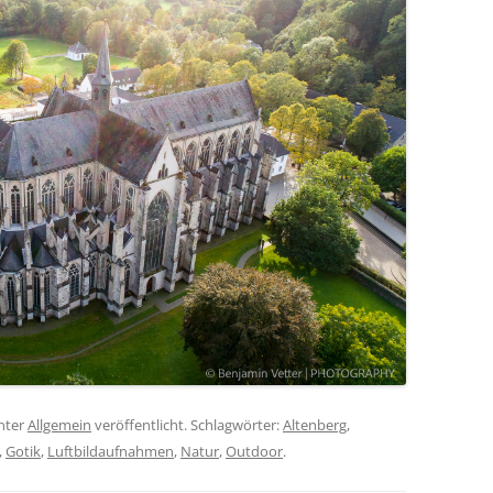
nter
Allgemein
veröffentlicht. Schlagwörter:
Altenberg
,
,
Gotik
,
Luftbildaufnahmen
,
Natur
,
Outdoor
.