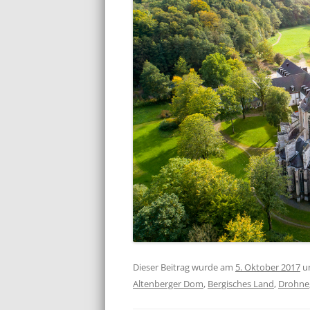
Dieser Beitrag wurde am
5. Oktober 2017
u
Altenberger Dom
,
Bergisches Land
,
Drohne