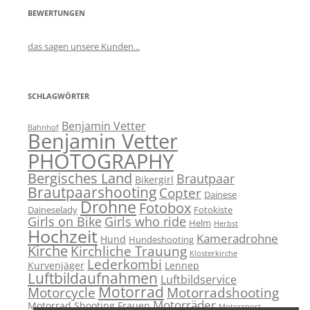
BEWERTUNGEN
das sagen unsere Kunden...
SCHLAGWÖRTER
Benjamin Vetter
Bahnhof
Benjamin Vetter
PHOTOGRAPHY
Bergisches Land
Brautpaar
Bikergirl
Brautpaarshooting
Copter
Dainese
Drohne
Fotobox
Daineselady
Fotokiste
Girls on Bike
Girls who ride
Helm
Herbst
Hochzeit
Kameradrohne
Hund
Hundeshooting
Kirche
Kirchliche Trauung
Klosterkirche
Lederkombi
Kurvenjäger
Lennep
Luftbildaufnahmen
Luftbildservice
Motorrad
Motorcycle
Motorradshooting
Motorräder
Motorrad Shooting Frauen
Motorsport