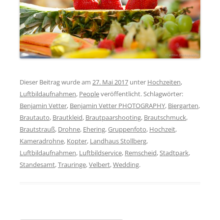
Dieser Beitrag wurde am
27. Mai 2017
unter
Hochzeiten
,
Luftbildaufnahmen
,
People
veröffentlicht. Schlagwörter:
Benjamin Vetter
,
Benjamin Vetter PHOTOGRAPHY
,
Biergarten
,
Brautauto
,
Brautkleid
,
Brautpaarshooting
,
Brautschmuck
,
Brautstrauß
,
Drohne
,
Ehering
,
Gruppenfoto
,
Hochzeit
,
Kameradrohne
,
Kopter
,
Landhaus Stollberg
,
Luftbildaufnahmen
,
Luftbildservice
,
Remscheid
,
Stadtpark
,
Standesamt
,
Trauringe
,
Velbert
,
Wedding
.