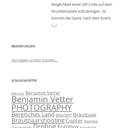
Möglichkeit einen QR-Code auf dem
Drucktemplate aufzubringen. So
können die Gäste, nach dem Event,
[…]
BEWERTUNGEN
das sagen unsere Kunden...
SCHLAGWÖRTER
Benjamin Vetter
Bahnhof
Benjamin Vetter
PHOTOGRAPHY
Bergisches Land
Brautpaar
Bikergirl
Brautpaarshooting
Copter
Dainese
Drohne
Fotobox
Daineselady
Fotokiste