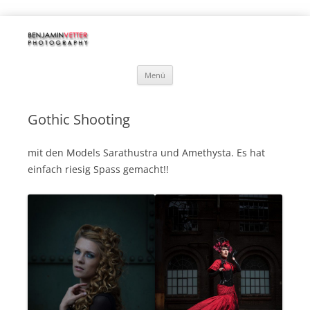
Benjamin Vetter | PHOTOGRAPHY
Motorräder | Hochzeiten | Luftbilder | Fotobox-Verleih
Zum
Menü
Inhalt
springen
Gothic Shooting
mit den Models Sarathustra und Amethysta. Es hat
einfach riesig Spass gemacht!!