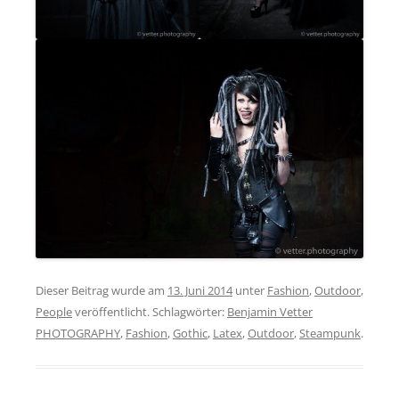
Dieser Beitrag wurde am
13. Juni 2014
unter
Fashion
,
Outdoor
,
People
veröffentlicht. Schlagwörter:
Benjamin Vetter
PHOTOGRAPHY
,
Fashion
,
Gothic
,
Latex
,
Outdoor
,
Steampunk
.