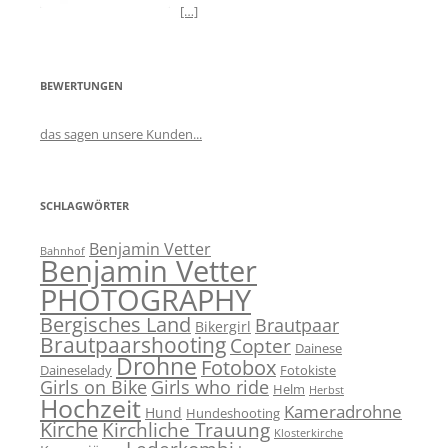
[…]
BEWERTUNGEN
das sagen unsere Kunden...
SCHLAGWÖRTER
Benjamin Vetter
Bahnhof
Benjamin Vetter
PHOTOGRAPHY
Bergisches Land
Brautpaar
Bikergirl
Brautpaarshooting
Copter
Dainese
Drohne
Fotobox
Daineselady
Fotokiste
Girls on Bike
Girls who ride
Helm
Herbst
Hochzeit
Kameradrohne
Hund
Hundeshooting
Kirche
Kirchliche Trauung
Klosterkirche