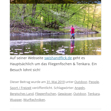
Auf seiner Webseite
swishandflick.de
geht es
Hauptsächlich um das Fliegenfischen & Tenkara. Ein
Besuch lohnt sich!
Dieser Beitrag wurde am
31. Mai 2019
unter
Outdoor
,
People
,
Sport / Freizeit
veröffentlicht. Schlagwörter:
Angeln
,
Bergisches Land
,
Fliegenfischen
,
Gewässer
,
Outdoor
,
Tenkara
,
Wupper
,
Wurftechniken
.