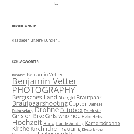
[…]
BEWERTUNGEN
das sagen unsere Kunden...
SCHLAGWÖRTER
Benjamin Vetter
Bahnhof
Benjamin Vetter
PHOTOGRAPHY
Bergisches Land
Brautpaar
Bikergirl
Brautpaarshooting
Copter
Dainese
Drohne
Fotobox
Daineselady
Fotokiste
Girls on Bike
Girls who ride
Helm
Herbst
Hochzeit
Kameradrohne
Hund
Hundeshooting
Kirche
Kirchliche Trauung
Klosterkirche