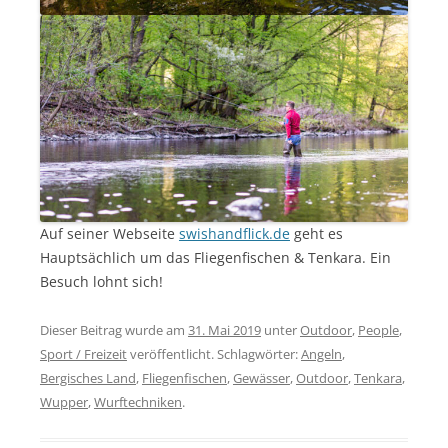
Auf seiner Webseite
swishandflick.de
geht es
Hauptsächlich um das Fliegenfischen & Tenkara. Ein
Besuch lohnt sich!
Dieser Beitrag wurde am
31. Mai 2019
unter
Outdoor
,
People
,
Sport / Freizeit
veröffentlicht. Schlagwörter:
Angeln
,
Bergisches Land
,
Fliegenfischen
,
Gewässer
,
Outdoor
,
Tenkara
,
Wupper
,
Wurftechniken
.